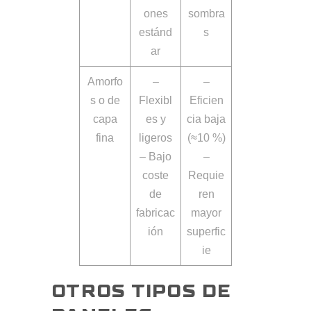
ones
sombra
estánd
s
ar
Amorfo
–
–
s o de
Flexibl
Eficien
capa
es y
cia baja
fina
ligeros
(≈10 %)
– Bajo
–
coste
Requie
de
ren
fabricac
mayor
ión
superfic
ie
OTROS TIPOS DE