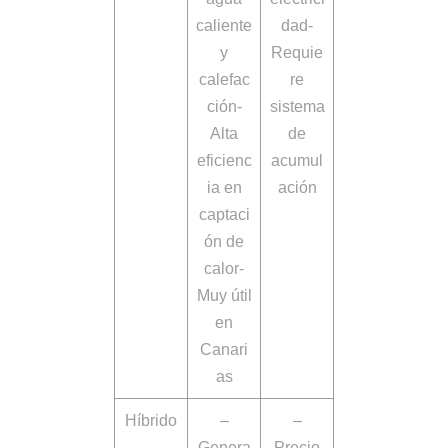
caliente
dad-
y
Requie
calefac
re
ción-
sistema
Alta
de
eficienc
acumul
ia en
ación
captaci
ón de
calor-
Muy útil
en
Canari
as
Híbrido
–
–
Genera
Precio