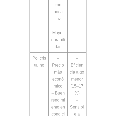
con
poca
luz
–
Mayor
durabili
dad
Policris
–
–
talino
Precio
Eficien
más
cia algo
econó
menor
mico
(15–17
– Buen
%)
rendimi
–
ento en
Sensibl
condici
e a