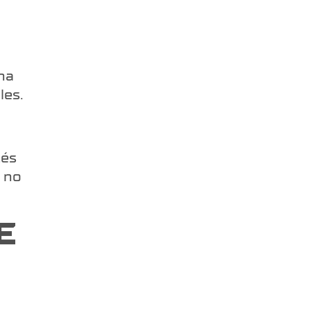
na
les.
tés
, no
E