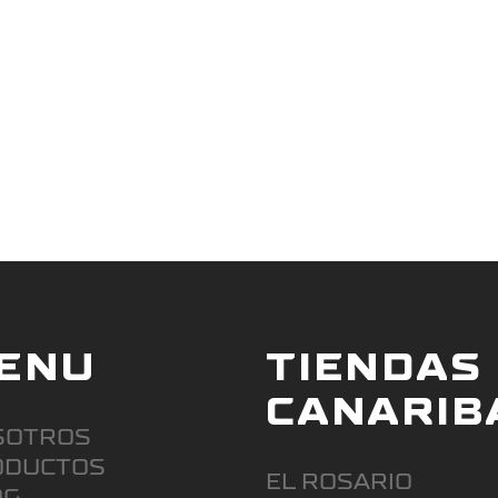
READ MORE
ENU
TIENDAS
CANARIB
SOTROS
ODUCTOS
EL ROSARIO
OG