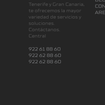
Tenerife y Gran Canaria,
CO
te ofrecemos la mayor
ARE
variedad de servicios y
soluciones.
Contáctanos.
Central
922 61 88 60
922 62 88 60
922 62 88 60