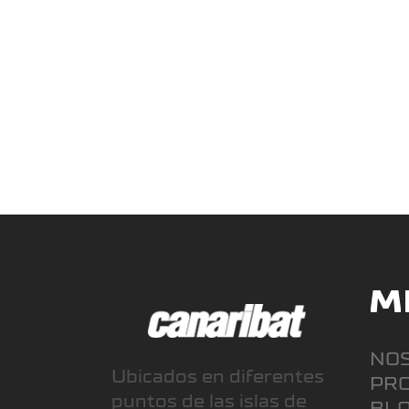
vista pueden parecer
iguales, su diseño interno,
capacidad de carga y
READ MORE
M
NO
Ubicados en diferentes
PR
puntos de las islas de
BL